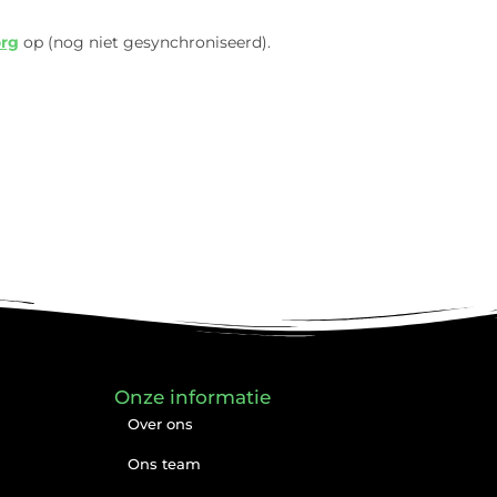
org
op (nog niet gesynchroniseerd).
Onze informatie
Over ons
Ons team