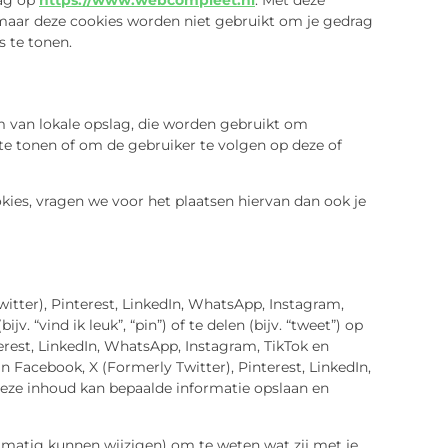
rag op
https://www.webcompleet.nl
. Met deze
D maar deze cookies worden niet gebruikt om je gedrag
s te tonen.
m van lokale opslag, die worden gebruikt om
te tonen of om de gebruiker te volgen op deze of
ies, vragen we voor het plaatsen hiervan dan ook je
itter), Pinterest, LinkedIn, WhatsApp, Instagram,
“vind ik leuk”, “pin”) of te delen (bijv. “tweet”) op
erest, LinkedIn, WhatsApp, Instagram, TikTok en
n Facebook, X (Formerly Twitter), Pinterest, LinkedIn,
Deze inhoud kan bepaalde informatie opslaan en
elmatig kunnen wijzigen) om te weten wat zij met je