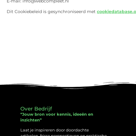
E-mail:
info@
webcompleet.nl
Dit Cookiebeleid is gesynchroniseerd met
cookiedatabase.
Over Bedrijf
“Jouw bron voor kennis, ideeën en
inzichten”
Laat je inspireren door doordachte
artikelen, frisse perspectieven en praktische