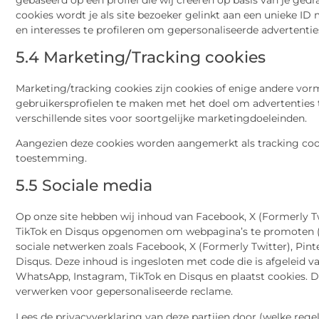
gebaseerd op een profiel die wij creëren op basis van je ged
cookies wordt je als site bezoeker gelinkt aan een unieke I
en interesses te profileren om gepersonaliseerde advertentie
5.4 Marketing/Tracking cookies
Marketing/tracking cookies zijn cookies of enige andere vor
gebruikersprofielen te maken met het doel om advertenties 
verschillende sites voor soortgelijke marketingdoeleinden.
Aangezien deze cookies worden aangemerkt als tracking cook
toestemming.
5.5 Sociale media
Op onze site hebben wij inhoud van Facebook, X (Formerly Tw
TikTok en Disqus opgenomen om webpagina’s te promoten (bijv. 
sociale netwerken zoals Facebook, X (Formerly Twitter), Pint
Disqus. Deze inhoud is ingesloten met code die is afgeleid va
WhatsApp, Instagram, TikTok en Disqus en plaatst cookies. 
verwerken voor gepersonaliseerde reclame.
Lees de privacyverklaring van deze partijen door (welke reg