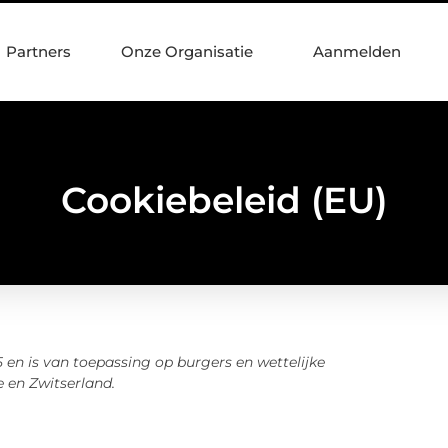
Partners
Onze Organisatie
Aanmelden
Cookiebeleid (EU)
5 en is van toepassing op burgers en wettelijke
en Zwitserland.