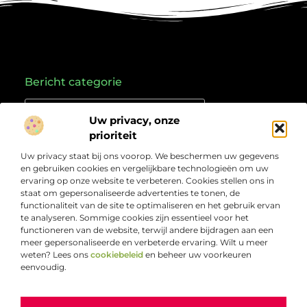
Bericht categorie
Uw privacy, onze
prioriteit
Onze informatie
Uw privacy staat bij ons voorop. We beschermen uw gegevens
Goede links inkopen: hoe je slim investeert in je online vindbaarheid
Geld verdienen met links: zo zet je online verkeer om in inkomsten
en gebruiken cookies en vergelijkbare technologieën om uw
Over
“Jouw bron voor kennis, ideeën en inzichten”
ervaring op onze website te verbeteren. Cookies stellen ons in
Bedrijf
staat om gepersonaliseerde advertenties te tonen, de
Laat je inspireren door doordachte artikelen, frisse
functionaliteit van de site te optimaliseren en het gebruik ervan
perspectieven en praktische informatie die je verder
te analyseren. Sommige cookies zijn essentieel voor het
helpen. Welkom bij Webcompleet.nl – dé plek voor wie
functioneren van de website, terwijl andere bijdragen aan een
verdieping zoekt en vooruit wil.
meer gepersonaliseerde en verbeterde ervaring. Wilt u meer
weten? Lees ons
cookiebeleid
en beheer uw voorkeuren
eenvoudig.