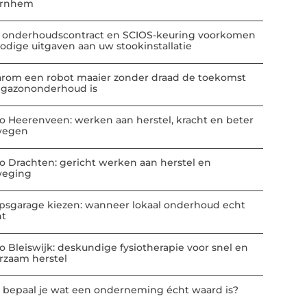
Arnhem
 onderhoudscontract en SCIOS-keuring voorkomen
odige uitgaven aan uw stookinstallatie
rom een robot maaier zonder draad de toekomst
 gazononderhoud is
io Heerenveen: werken aan herstel, kracht en beter
wegen
io Drachten: gericht werken aan herstel en
eging
psgarage kiezen: wanneer lokaal onderhoud echt
nt
io Bleiswijk: deskundige fysiotherapie voor snel en
rzaam herstel
 bepaal je wat een onderneming écht waard is?