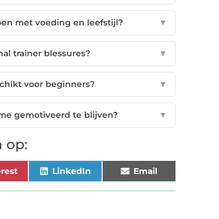
en met voeding en leefstijl?
▼
l trainer blessures?
▼
schikt voor beginners?
▼
 me gemotiveerd te blijven?
▼
 op:
erest
LinkedIn
Email