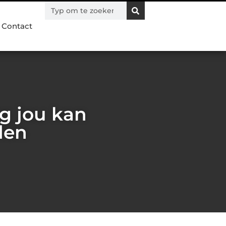
Contact
rg jou kan
den