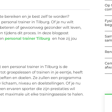
Op 
com
e bereiken en je best zelf te worden?
Fys
sonal trainer in Tilburg. Of je nu wilt
beg
verbeteren of gewoonweg gezonder wilt leven,
 tijdens dit proces. In deze blogpost
Sam
een
personal trainer Tilburg
en hoe zij jou
sam
Ren
Cem
en personal trainer in Tilburg is de
afwa
 tot groepslessen of trainen in je eentje, heeft
ehoeften en doelen. Ze zullen een programma
lichaam, niveau en doelstellingen. Of je nu
en ervaren sporter die zijn prestaties wil
et maximale uit elke trainingssessie te halen.