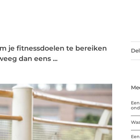
m je fitnessdoelen te bereiken
Del
weeg dan eens ...
Me
Een
ond
Waa
Een