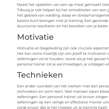
Naast het opstellen van een op maat gemaakt trai
Tilburg je ook helpen bij het ontwikkelen van een g
het gebied van voeding, slaap en stressmanagemen
balans kunt brengen met je training. Een gezonde l
duurzame resultaten en het bereiken van je beste z
Motivatie
Motivatie en begeleiding zijn ook cruciale aspecte
Het kan soms moeilijk zijn om jezelf te motiveren 
oefeningen vol te houden, vooral als je het gevoel
personal trainer zal je aanmoedigen, je uitdagen e
Technieken
Een ander voordeel van het werken met een personal 
technieken en vorm leert. Veel mensen lopen bles
oefeningen. Een personal trainer zal ervoor zorgen d
oefeningen op een veilige en effectieve manier uitv
zorgt ervoor dat je het meeste uit je training haalt.