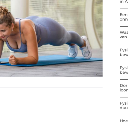
in 
Een
onn
Waa
van
Fys
be
Fys
bew
Dor
loo
Fys
duu
Hoe