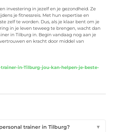
en investering in jezelf en je gezondheid. Ze
dens je fitnessreis. Met hun expertise en
te zelf te worden. Dus, als je klaar bent om je
ering in je leven teweeg te brengen, wacht dan
iner in Tilburg in. Begin vandaag nog aan je
lfvertrouwen en kracht door middel van
ainer-in-Tilburg-jou-kan-helpen-je-beste-
ersonal trainer in Tilburg?
▼