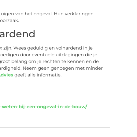
tuigen van het ongeval. Hun verklaringen
 oorzaak.
hardend
 zijn. Wees geduldig en volhardend in je
moedigen door eventuele uitdagingen die je
groot belang om je rechten te kennen en de
tvaardigheid. Neem geen genoegen met minder
Advies
geeft alle informatie.
-weten-bij-een-ongeval-in-de-bouw/