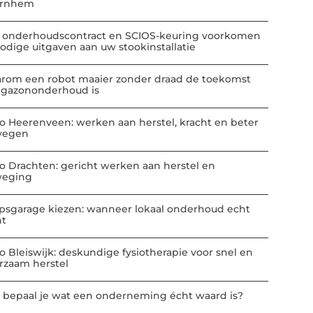
Arnhem
 onderhoudscontract en SCIOS-keuring voorkomen
odige uitgaven aan uw stookinstallatie
rom een robot maaier zonder draad de toekomst
 gazononderhoud is
io Heerenveen: werken aan herstel, kracht en beter
wegen
io Drachten: gericht werken aan herstel en
eging
psgarage kiezen: wanneer lokaal onderhoud echt
nt
io Bleiswijk: deskundige fysiotherapie voor snel en
rzaam herstel
 bepaal je wat een onderneming écht waard is?