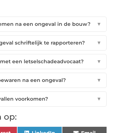
nemen na een ongeval in de bouw?
▼
val schriftelijk te rapporteren?
▼
met een letselschadeadvocaat?
▼
ewaren na een ongeval?
▼
allen voorkomen?
▼
 op:
erest
LinkedIn
Email