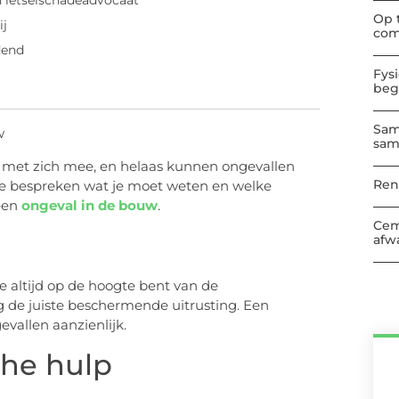
 letselschadeadvocaat
Op 
ij
com
dend
Fys
beg
Sam
w
sam
 met zich mee, en helaas kunnen ongevallen
Ren
 we bespreken wat je moet weten en welke
 een
ongeval in de bouw
.
Cem
afwa
e altijd op de hoogte bent van de
g de juiste beschermende uitrusting. Een
vallen aanzienlijk.
che hulp