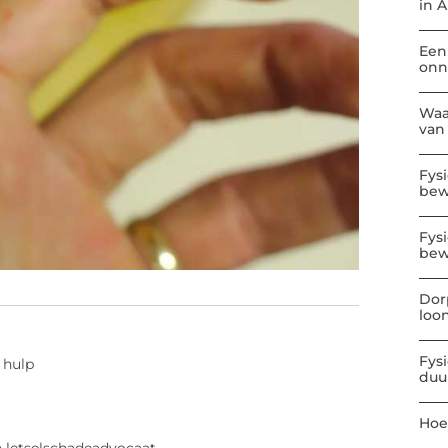
in 
Een
onn
Waa
van
Fys
be
Fys
bew
Dor
loo
Fys
 hulp
duu
Hoe