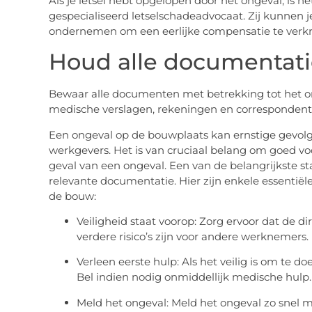
Als je letsel hebt opgelopen door het ongeval, is
gespecialiseerd letselschadeadvocaat. Zij kunnen j
ondernemen om een eerlijke compensatie te verkr
Houd alle documentatie
Bewaar alle documenten met betrekking tot het ong
medische verslagen, rekeningen en correspondent
Een ongeval op de bouwplaats kan ernstige gevol
werkgevers. Het is van cruciaal belang om goed voo
geval van een ongeval. Een van de belangrijkste st
relevante documentatie. Hier zijn enkele essentiël
de bouw:
Veiligheid staat voorop: Zorg ervoor dat de di
verdere risico’s zijn voor andere werknemers.
Verleen eerste hulp: Als het veilig is om te do
Bel indien nodig onmiddellijk medische hulp.
Meld het ongeval: Meld het ongeval zo snel m