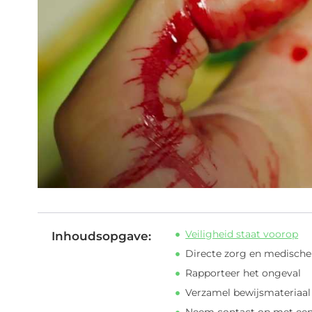
Veiligheid staat voorop
Inhoudsopgave:
Directe zorg en medische
Rapporteer het ongeval
Verzamel bewijsmateriaal