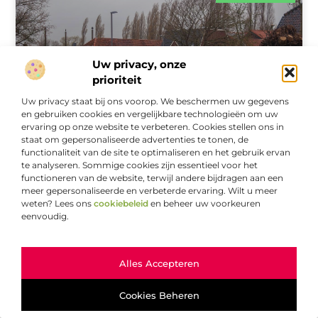
Uw privacy, onze
prioriteit
Uw privacy staat bij ons voorop. We beschermen uw gegevens
en gebruiken cookies en vergelijkbare technologieën om uw
ervaring op onze website te verbeteren. Cookies stellen ons in
staat om gepersonaliseerde advertenties te tonen, de
Ontdek het Laatste Nieuws in Schiedam voor
functionaliteit van de site te optimaliseren en het gebruik ervan
een Levendige Gemeenschap
te analyseren. Sommige cookies zijn essentieel voor het
functioneren van de website, terwijl andere bijdragen aan een
Inleiding tot de Betekenis van Het Laatste Nieuws in
meer gepersonaliseerde en verbeterde ervaring. Wilt u meer
Schiedam Schiedam, een stad vol historie en charme, is
weten? Lees ons
cookiebeleid
en beheer uw voorkeuren
altijd in beweging. Voor lokale bewoners, toeristen en
eenvoudig.
ondernemers is het belangrijk
Ga Naar Bo
Alles Accepteren
AANBIEDINGEN
Cookies Beheren