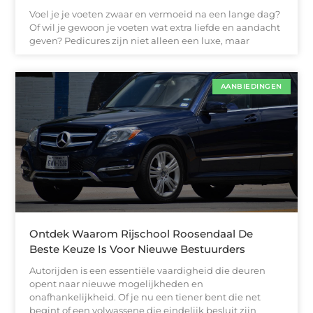
Voel je je voeten zwaar en vermoeid na een lange dag?
Of wil je gewoon je voeten wat extra liefde en aandacht
geven? Pedicures zijn niet alleen een luxe, maar
AANBIEDINGEN
Ontdek Waarom Rijschool Roosendaal De
Beste Keuze Is Voor Nieuwe Bestuurders
Autorijden is een essentiële vaardigheid die deuren
opent naar nieuwe mogelijkheden en
onafhankelijkheid. Of je nu een tiener bent die net
begint of een volwassene die eindelijk besluit zijn