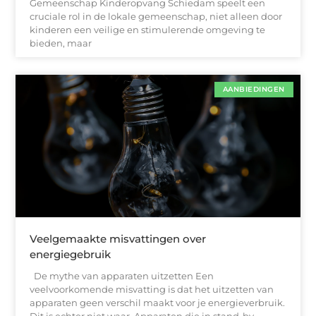
Gemeenschap Kinderopvang Schiedam speelt een
cruciale rol in de lokale gemeenschap, niet alleen door
kinderen een veilige en stimulerende omgeving te
bieden, maar
AANBIEDINGEN
Veelgemaakte misvattingen over
energiegebruik
De mythe van apparaten uitzetten Een
veelvoorkomende misvatting is dat het uitzetten van
apparaten geen verschil maakt voor je energieverbruik.