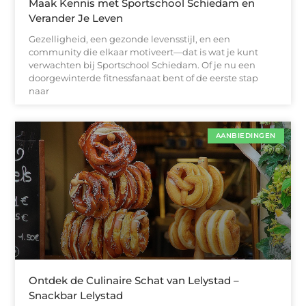
Maak Kennis met Sportschool Schiedam en
Verander Je Leven
Gezelligheid, een gezonde levensstijl, en een
community die elkaar motiveert—dat is wat je kunt
verwachten bij Sportschool Schiedam. Of je nu een
doorgewinterde fitnessfanaat bent of de eerste stap
naar
AANBIEDINGEN
Ontdek de Culinaire Schat van Lelystad –
Snackbar Lelystad