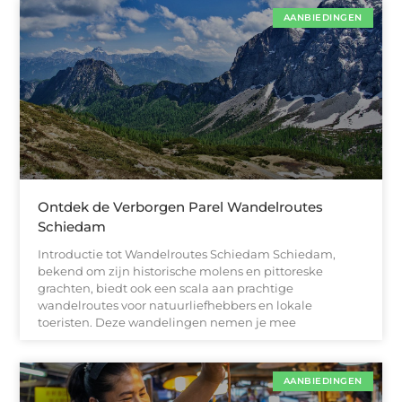
AANBIEDINGEN
Ontdek de Verborgen Parel Wandelroutes
Schiedam
Introductie tot Wandelroutes Schiedam Schiedam,
bekend om zijn historische molens en pittoreske
grachten, biedt ook een scala aan prachtige
wandelroutes voor natuurliefhebbers en lokale
toeristen. Deze wandelingen nemen je mee
AANBIEDINGEN