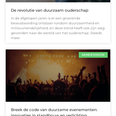
De revolutie van duurzaam ouderschap
In de afgelopen jaren is er een groeiende
bewustwording ontstaan rondom duurzaamheid en
milieuvriendelijkheid, en deze trend heeft ook zijn weg
gevonden naar de wereld van het ouderschap. Steeds
meer
AANBIEDINGEN
Breek de code van duurzame evenementen:
innovaties in standbouw en verlichting