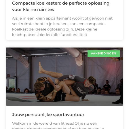
Compacte koelkasten: de perfecte oplossing
voor kleine ruimtes
Als je in een klein appartement woont of gewoon niet
veel ruimte hebt in je keuken, kan een compacte
koelkast de ideale oplossing zijn. Deze kleine
krachtpatsers bieden alle functionaliteit
AANBIEDINGEN
Jouw persoonlijke sportavontuur
Welkom in de wereld van fitness! Of je nu een
doorgewinterde sporter bent of net begint aan je