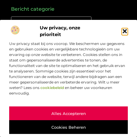
Bericht categorie
Uw privacy, onze
prioriteit
Onze informatie
Uw privacy staat bij ons voorop. We beschermen uw gegevens
Goede links inkopen: hoe je slim investeert in je online vindbaarheid
Geld verdienen met links: zo zet je online verkeer om in inkomsten
en gebruiken cookies en vergelijkbare technologieën om uw
Over
“Jouw bron voor kennis, ideeën en inzichten”
ervaring op onze website te verbeteren. Cookies stellen ons in
Bedrijf
staat om gepersonaliseerde advertenties te tonen, de
Laat je inspireren door doordachte artikelen, frisse
functionaliteit van de site te optimaliseren en het gebruik ervan
perspectieven en praktische informatie die je verder
te analyseren. Sommige cookies zijn essentieel voor het
helpen. Welkom bij Webcompleet.nl – dé plek voor wie
functioneren van de website, terwijl andere bijdragen aan een
verdieping zoekt en vooruit wil.
meer gepersonaliseerde en verbeterde ervaring. Wilt u meer
weten? Lees ons
cookiebeleid
en beheer uw voorkeuren
eenvoudig.
Ga Naar Bo
Alles Accepteren
@2025
www.webcompleet.nl
. All Right Reserved.
Cookies Beheren