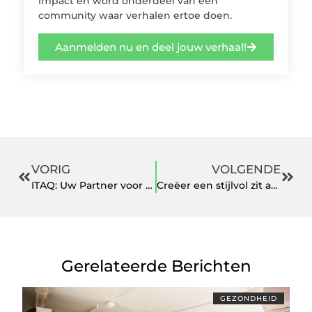
impact en word onderdeel van een
community waar verhalen ertoe doen.
Aanmelden nu en deel jouw verhaal!
VORIG
VOLGENDE
ITAQ: Uw Partner voor Detachering van ICT Professionals en C-Level Management
Creëer een stijlvol zit arrangement met modulaire banken van topkwaliteit
Gerelateerde Berichten
GEZONDHEID