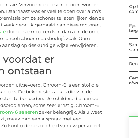
toremissie. Vervuilende dieselmotoren worden
Op 
n. Daarnaast was er veel te doen over auto’s
com
emissie om ze schoner te laten lijken dan ze
dt vaak gebruik gemaakt van dieselmotoren,
Fys
beg
sie
door deze motoren kan dan aan de orde
essioneel schoonmaakbedrijf, zoals Gom
Sam
ke aanslag op deskundige wijze verwijderen.
sam
 voordat er
Ren
 ontstaan
Cem
afwa
orden uitgevoerd. Chroom-6 is een stof die
k bleek. De bekendste zaak is die van de
sten te behoeden. De schilders die aan de
idsproblemen, soms zeer ernstig. Chroom-6
room-6 saneren
zeker belangrijk. Als u weet
rkt, maak dan een afspraak met een
. Zo kunt u de gezondheid van uw personeel