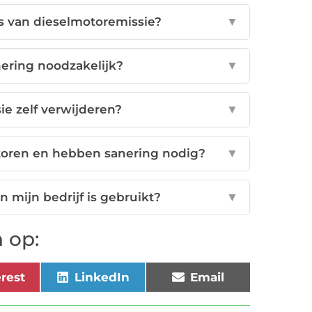
's van dieselmotoremissie?
▼
ering noodzakelijk?
▼
ie zelf verwijderen?
▼
toren en hebben sanering nodig?
▼
n mijn bedrijf is gebruikt?
▼
 op:
erest
LinkedIn
Email