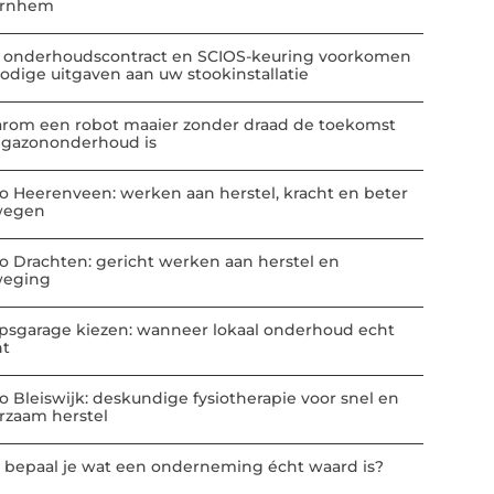
Arnhem
 onderhoudscontract en SCIOS-keuring voorkomen
odige uitgaven aan uw stookinstallatie
rom een robot maaier zonder draad de toekomst
 gazononderhoud is
io Heerenveen: werken aan herstel, kracht en beter
wegen
io Drachten: gericht werken aan herstel en
eging
psgarage kiezen: wanneer lokaal onderhoud echt
nt
io Bleiswijk: deskundige fysiotherapie voor snel en
rzaam herstel
 bepaal je wat een onderneming écht waard is?