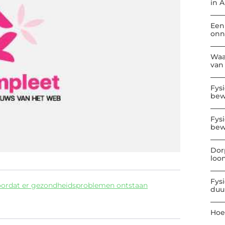
in 
Een
onn
Waa
van
Fys
be
Fys
bew
Dor
loo
Fys
oordat er gezondheidsproblemen ontstaan
duu
Hoe