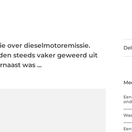
ssie over dieselmotoremissie.
Del
den steeds vaker geweerd uit
naast was ...
Me
Een
ond
Waa
Een