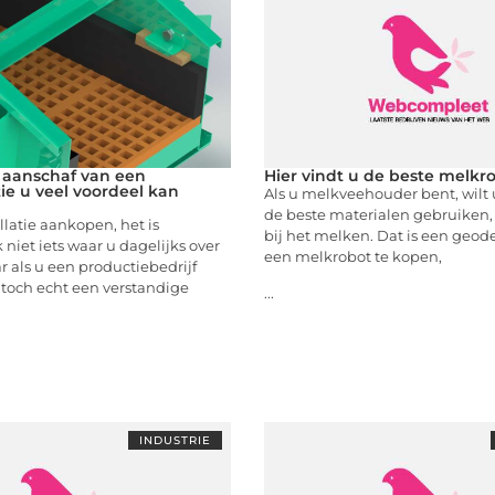
aanschaf van een
Hier vindt u de beste melkr
tie u veel voordeel kan
Als u melkveehouder bent, wilt 
de beste materialen gebruiken,
llatie aankopen, het is
bij het melken. Dat is een geo
 niet iets waar u dagelijks over
een melkrobot te kopen,
 als u een productiebedrijf
t toch echt een verstandige
...
INDUSTRIE