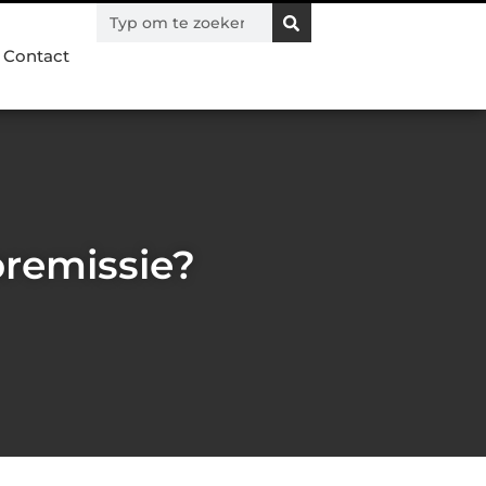
Contact
oremissie?