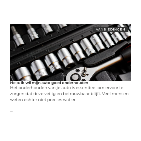
AANBIEDINGEN
Help: Ik wil mijn auto goed onderhouden
Het onderhouden van je auto is essentieel om ervoor te
zorgen dat deze veilig en betrouwbaar blijft. Veel mensen
weten echter niet precies wat er
...