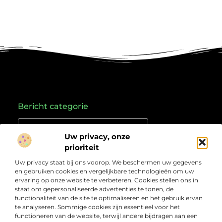
Bericht categorie
Uw privacy, onze
prioriteit
Onze informatie
Uw privacy staat bij ons voorop. We beschermen uw gegevens
Goede links inkopen: hoe je slim investeert in je online vindbaarheid
Geld verdienen met links: zo zet je online verkeer om in inkomsten
en gebruiken cookies en vergelijkbare technologieën om uw
Over
“Jouw bron voor kennis, ideeën en inzichten”
ervaring op onze website te verbeteren. Cookies stellen ons in
Bedrijf
staat om gepersonaliseerde advertenties te tonen, de
Laat je inspireren door doordachte artikelen, frisse
functionaliteit van de site te optimaliseren en het gebruik ervan
perspectieven en praktische informatie die je verder
te analyseren. Sommige cookies zijn essentieel voor het
helpen. Welkom bij Webcompleet.nl – dé plek voor wie
functioneren van de website, terwijl andere bijdragen aan een
verdieping zoekt en vooruit wil.