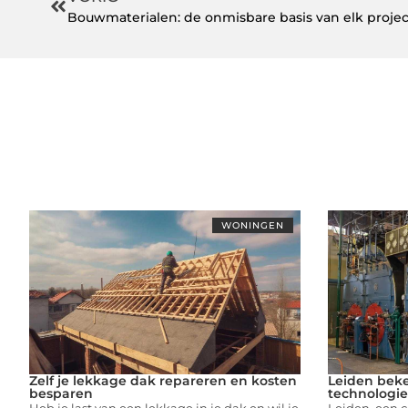
Bouwmaterialen: de onmisbare basis van elk projec
WONINGEN
Zelf je lekkage dak repareren en kosten
Leiden bek
besparen
technologie
Heb je last van een lekkage in je dak en wil je
Leiden, een 