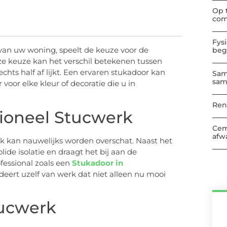
Op 
com
Fys
van uw woning, speelt de keuze voor de
beg
eze keuze kan het verschil betekenen tussen
chts half af lijkt. Een ervaren stukadoor kan
Sam
sam
oor elke kleur of decoratie die u in
Ren
ioneel Stucwerk
Cem
afwa
k kan nauwelijks worden overschat. Naast het
ide isolatie en draagt het bij aan de
essional zoals een
Stukadoor in
deert uzelf van werk dat niet alleen nu mooi
tucwerk