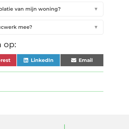
olatie van mijn woning?
▼
tucwerk mee?
▼
 op:
erest
LinkedIn
Email