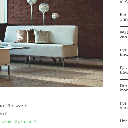
in 
Een
onn
Waa
van
Fys
be
Fys
bew
Dor
loo
Fys
neel Stucwerk
duu
werk
Hoe
Lokale Stukadoor?