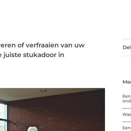
eren of verfraaien van uw
Del
 juiste stukadoor in
Me
Een
ond
Waa
Een