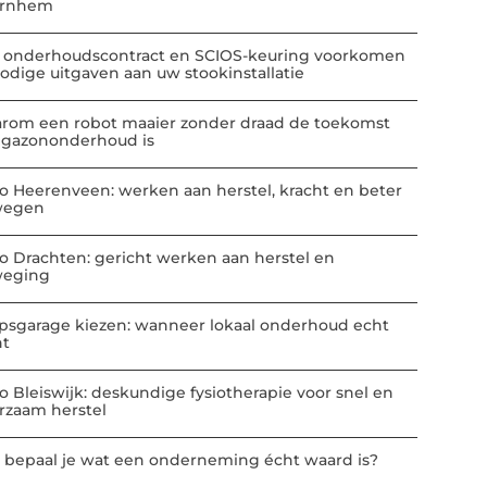
Arnhem
 onderhoudscontract en SCIOS-keuring voorkomen
odige uitgaven aan uw stookinstallatie
rom een robot maaier zonder draad de toekomst
 gazononderhoud is
io Heerenveen: werken aan herstel, kracht en beter
wegen
io Drachten: gericht werken aan herstel en
eging
psgarage kiezen: wanneer lokaal onderhoud echt
nt
io Bleiswijk: deskundige fysiotherapie voor snel en
rzaam herstel
 bepaal je wat een onderneming écht waard is?