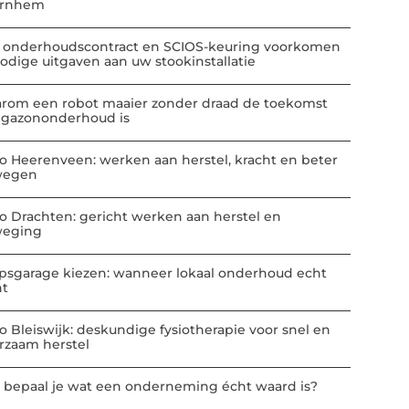
Arnhem
 onderhoudscontract en SCIOS-keuring voorkomen
odige uitgaven aan uw stookinstallatie
rom een robot maaier zonder draad de toekomst
 gazononderhoud is
io Heerenveen: werken aan herstel, kracht en beter
wegen
io Drachten: gericht werken aan herstel en
eging
psgarage kiezen: wanneer lokaal onderhoud echt
nt
io Bleiswijk: deskundige fysiotherapie voor snel en
rzaam herstel
 bepaal je wat een onderneming écht waard is?