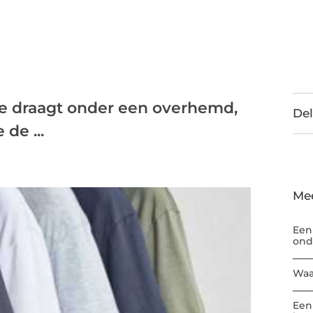
je draagt onder een overhemd,
Del
 de ...
Me
Een
ond
Waa
Een