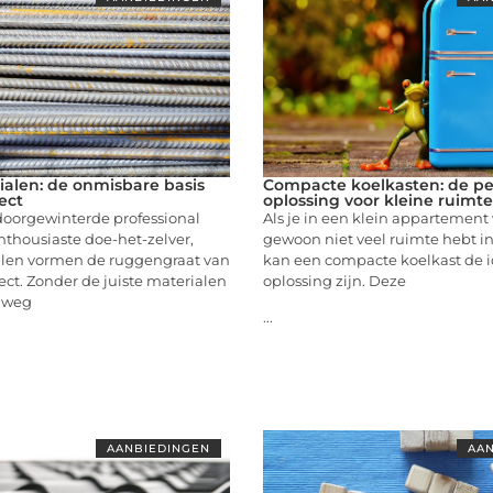
alen: de onmisbare basis
Compacte koelkasten: de pe
ect
oplossing voor kleine ruimte
doorgewinterde professional
Als je in een klein appartement
nthousiaste doe-het-zelver,
gewoon niet veel ruimte hebt in
len vormen de ruggengraat van
kan een compacte koelkast de 
ct. Zonder de juiste materialen
oplossing zijn. Deze
lweg
...
AANBIEDINGEN
AAN