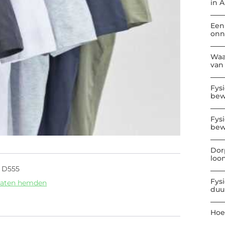
in 
Een
onn
Waa
van
Fys
be
Fys
bew
Dor
loo
 D555
Fys
maten hemden
duu
Hoe