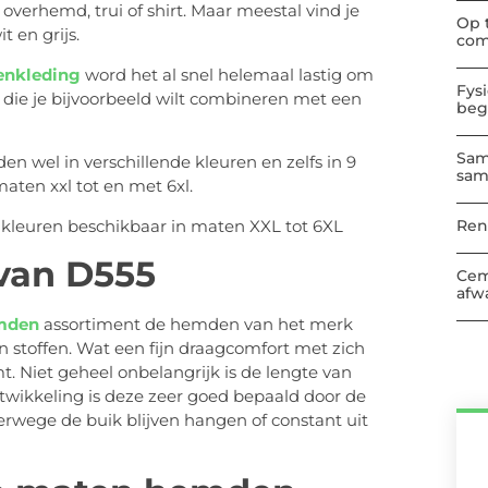
overhemd, trui of shirt. Maar meestal vind je
Op 
t en grijs.
com
enkleding
word het al snel helemaal lastig om
Fys
 die je bijvoorbeeld wilt combineren met een
beg
Sam
n wel in verschillende kleuren en zelfs in 9
sam
maten xxl tot en met 6xl.
Ren
van D555
Cem
afwa
mden
assortiment de hemden van het merk
stoffen. Wat een fijn draagcomfort met zich
 Niet geheel onbelangrijk is de lengte van
wikkeling is deze zeer goed bepaald door de
erwege de buik blijven hangen of constant uit