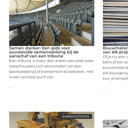
Samen sterker: Een gids voor
Bouwmateri
succesvolle samenwerking bij de
van elk proj
aanschaf van een tribune
Of je nu een 
Een tribune is meer dan alleen een plek waar
bent of een e
toeschouwers zich verzamelen om een
bouwmateria
sportwedstrijd of evenement te bekijken. Het
elk bouwproje
is een centraal punt van
kun je simpe
...
...
AANBIEDINGEN