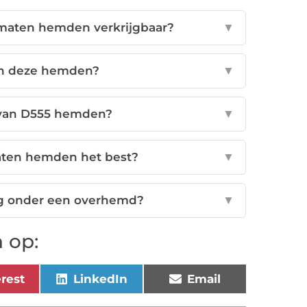
e maten hemden verkrijgbaar?
▼
n deze hemden?
▼
 van D555 hemden?
▼
aten hemden het best?
▼
g onder een overhemd?
▼
 op:
erest
LinkedIn
Email