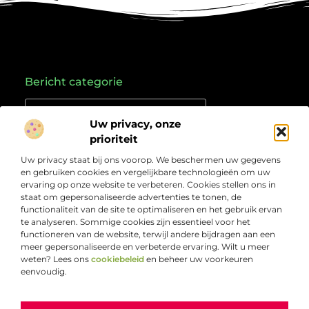
Bericht categorie
Uw privacy, onze
prioriteit
Onze informatie
Uw privacy staat bij ons voorop. We beschermen uw gegevens
Goede links inkopen: hoe je slim investeert in je online vindbaarheid
Geld verdienen met links: zo zet je online verkeer om in inkomsten
en gebruiken cookies en vergelijkbare technologieën om uw
Over
“Jouw bron voor kennis, ideeën en inzichten”
ervaring op onze website te verbeteren. Cookies stellen ons in
Bedrijf
staat om gepersonaliseerde advertenties te tonen, de
Laat je inspireren door doordachte artikelen, frisse
functionaliteit van de site te optimaliseren en het gebruik ervan
perspectieven en praktische informatie die je verder
te analyseren. Sommige cookies zijn essentieel voor het
helpen. Welkom bij Webcompleet.nl – dé plek voor wie
functioneren van de website, terwijl andere bijdragen aan een
verdieping zoekt en vooruit wil.
meer gepersonaliseerde en verbeterde ervaring. Wilt u meer
weten? Lees ons
cookiebeleid
en beheer uw voorkeuren
eenvoudig.