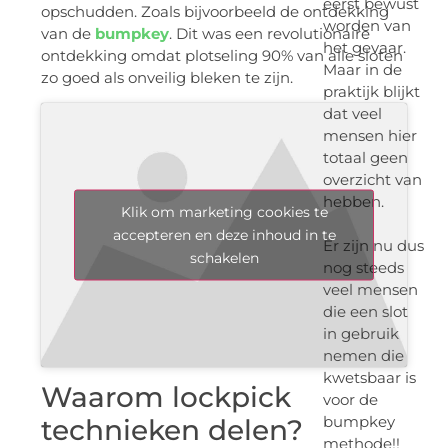
eerst bewust
opschudden. Zoals bijvoorbeeld de ontdekking
worden van
van de
bumpkey
. Dit was een revolutionaire
het gevaar.
ontdekking omdat plotseling 90% van alle sloten
Maar in de
zo goed als onveilig bleken te zijn.
praktijk blijkt
dat veel
mensen hier
totaal geen
overzicht van
hebben.
Klik om marketing cookies te
accepteren en deze inhoud in te
Er zijn nu dus
schakelen
nog steeds
veel mensen
die een slot
in gebruik
nemen die
kwetsbaar is
Waarom lockpick
voor de
bumpkey
technieken delen?
methode!!