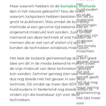
Het
Maar waarom hebben ze de
bumpkey methode
huishouden
dan in het nieuws gebracht? Nou de reden
en al de
waarom lockpickers hebben besloten om dit zo
materiele
groot te publiceren. Was omdat de bumpkey
bezittingen
methode al een geruime tijd bekend was en
van deze
ongeremd misbruikt kon worden. Juist omdat
mensen zijn
niemand van deze techniek af wist hadden de
in gevaar.
mensen die er wel van af wisten vrij spel en
Ten minste
konden de technieken eindeloos misbruiken.
misschien
niet in
Het leek de lockpick gemeenschap dus een goed
gevaar, maar
idee om dit in de media bekend te maken zodat
voor zover
de vrije misbruik van deze technieken gestopt
het slot
kon worden. Jammer genoeg zien veel mensen
betreft geeft
dus nog steeds niet het gevaar in van deze
het dus nog
techniek. Dit omdat op meer dan 60% van de
maar weinig
huishoudens in Nederland nog steeds sloten te
bescherming.
vinden zijn die kwetsbaar zijn voor deze
Het lijkt meer
technieken.
voor