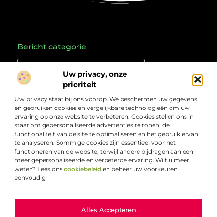
Bericht categorie
Uw privacy, onze
prioriteit
Onze informatie
Uw privacy staat bij ons voorop. We beschermen uw gegevens
Goede links inkopen: hoe je slim investeert in je online vindbaarheid
Geld verdienen met links: zo zet je online verkeer om in inkomsten
en gebruiken cookies en vergelijkbare technologieën om uw
Over
“Jouw bron voor kennis, ideeën en inzichten”
ervaring op onze website te verbeteren. Cookies stellen ons in
Bedrijf
staat om gepersonaliseerde advertenties te tonen, de
Laat je inspireren door doordachte artikelen, frisse
functionaliteit van de site te optimaliseren en het gebruik ervan
perspectieven en praktische informatie die je verder
te analyseren. Sommige cookies zijn essentieel voor het
helpen. Welkom bij Webcompleet.nl – dé plek voor wie
functioneren van de website, terwijl andere bijdragen aan een
verdieping zoekt en vooruit wil.
meer gepersonaliseerde en verbeterde ervaring. Wilt u meer
weten? Lees ons
cookiebeleid
en beheer uw voorkeuren
eenvoudig.
Ga Naar Bo
Alles Accepteren