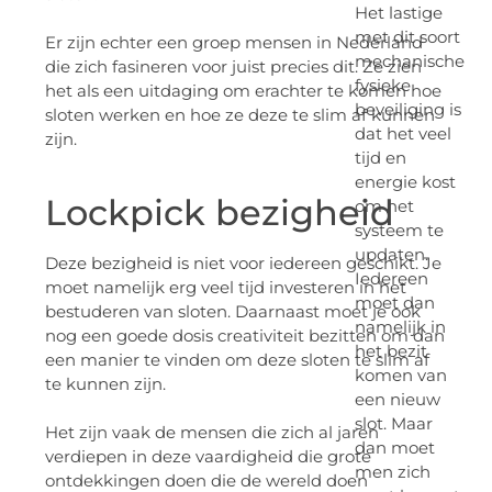
Het lastige
met dit soort
Er zijn echter een groep mensen in Nederland
mechanische
die zich fasineren voor juist precies dit. Ze zien
fysieke
het als een uitdaging om erachter te komen hoe
beveiliging is
sloten werken en hoe ze deze te slim af kunnen
dat het veel
zijn.
tijd en
energie kost
Lockpick bezigheid
om het
systeem te
updaten.
Deze bezigheid is niet voor iedereen geschikt. Je
Iedereen
moet namelijk erg veel tijd investeren in het
moet dan
bestuderen van sloten. Daarnaast moet je ook
namelijk in
nog een goede dosis creativiteit bezitten om dan
het bezit
een manier te vinden om deze sloten te slim af
komen van
te kunnen zijn.
een nieuw
slot. Maar
Het zijn vaak de mensen die zich al jaren
dan moet
verdiepen in deze vaardigheid die grote
men zich
ontdekkingen doen die de wereld doen