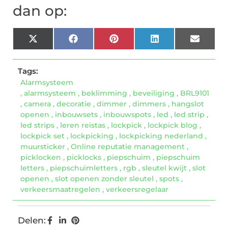
dan op:
X
Facebook
Pinterest
LinkedIn
Email
(Twitter)
Tags:
Alarmsysteem
,
alarmsysteem
,
beklimming
,
beveiliging
,
BRL9101
,
camera
,
decoratie
,
dimmer
,
dimmers
,
hangslot
openen
,
inbouwsets
,
inbouwspots
,
led
,
led strip
,
led strips
,
leren reistas
,
lockpick
,
lockpick blog
,
lockpick set
,
lockpicking
,
lockpicking nederland
,
muursticker
,
Online reputatie management
,
picklocken
,
picklocks
,
piepschuim
,
piepschuim
letters
,
piepschuimletters
,
rgb
,
sleutel kwijt
,
slot
openen
,
slot openen zonder sleutel
,
spots
,
verkeersmaatregelen
,
verkeersregelaar
Delen: