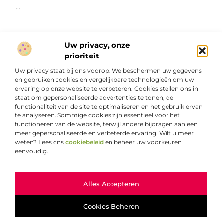
...
Uw privacy, onze
prioriteit
Uw privacy staat bij ons voorop. We beschermen uw gegevens
AANBIEDINGEN
en gebruiken cookies en vergelijkbare technologieën om uw
ervaring op onze website te verbeteren. Cookies stellen ons in
staat om gepersonaliseerde advertenties te tonen, de
functionaliteit van de site te optimaliseren en het gebruik ervan
te analyseren. Sommige cookies zijn essentieel voor het
functioneren van de website, terwijl andere bijdragen aan een
meer gepersonaliseerde en verbeterde ervaring. Wilt u meer
weten? Lees ons
cookiebeleid
en beheer uw voorkeuren
eenvoudig.
Voetbalpassie in het digitale tijdperk
In het digitale tijdperk heeft technologie een enorme
invloed gehad op de manier waarop we voetbal beleven
Ga Naar Bo
Alles Accepteren
en consumeren. Van het volgen van wedstrijden
...
Cookies Beheren