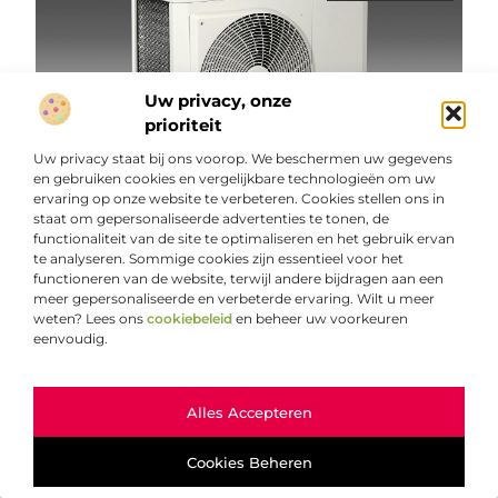
Uw privacy, onze
prioriteit
Uw privacy staat bij ons voorop. We beschermen uw gegevens
en gebruiken cookies en vergelijkbare technologieën om uw
Hoe beveilig ik mijn koelinstallatie?
In de moderne wereld zijn koelinstallaties essentieel voor
ervaring op onze website te verbeteren. Cookies stellen ons in
tal van industrieën, van de voedselverwerking tot de
staat om gepersonaliseerde advertenties te tonen, de
functionaliteit van de site te optimaliseren en het gebruik ervan
farmaceutische sector. Het is daarom van cruciaal belang
te analyseren. Sommige cookies zijn essentieel voor het
...
functioneren van de website, terwijl andere bijdragen aan een
meer gepersonaliseerde en verbeterde ervaring. Wilt u meer
weten? Lees ons
cookiebeleid
en beheer uw voorkeuren
eenvoudig.
Ga Naar Bo
Alles Accepteren
AANBIEDINGEN
Cookies Beheren