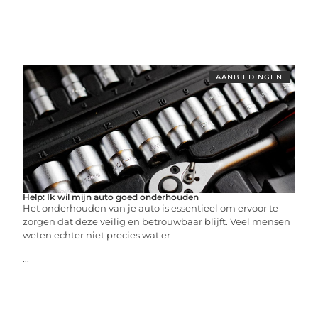
AANBIEDINGEN
Help: Ik wil mijn auto goed onderhouden
Het onderhouden van je auto is essentieel om ervoor te
zorgen dat deze veilig en betrouwbaar blijft. Veel mensen
weten echter niet precies wat er
...