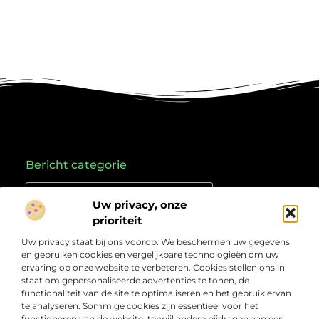
Bericht categorie
Uw privacy, onze
prioriteit
Onze informatie
Uw privacy staat bij ons voorop. We beschermen uw gegevens
Goede links inkopen: hoe je slim investeert in je online vindbaarheid
Geld verdienen met links: zo zet je online verkeer om in inkomsten
en gebruiken cookies en vergelijkbare technologieën om uw
Over
“Jouw bron voor kennis, ideeën en inzichten”
ervaring op onze website te verbeteren. Cookies stellen ons in
Bedrijf
staat om gepersonaliseerde advertenties te tonen, de
Laat je inspireren door doordachte artikelen, frisse
functionaliteit van de site te optimaliseren en het gebruik ervan
perspectieven en praktische informatie die je verder
te analyseren. Sommige cookies zijn essentieel voor het
helpen. Welkom bij Webcompleet.nl – dé plek voor wie
functioneren van de website, terwijl andere bijdragen aan een