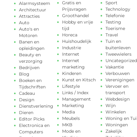
Gratis en
Sport
Alarmsysteem
Prijsvragen
Technology
Architectuur
Groothandel
Telefonie
Attracties
Hobby en vrije
Testing
Auto
tijd
Toerisme
Auto's en
Horeca
Travel
Motoren
Huishoudelijk
Tuin en
Banen en
Industrie
buitenleven
opleidingen
Internet
Tweewielers
Beauty en
Internet
Uncategorized
verzorging
marketing
Vakantie
Bedrijven
Kinderen
Verbouwen
Blog
Kunst en Kitsch
Verenigingen
Boeken en
Lifestyle
Vervoer en
Tijdschriften
Links / Index
transport
Cadeau
Management
Webdesign
Design
Marketing
Wijn
Dienstverlening
Media
Winkelen
Dieren
Meubels
Woning en Tui
Editor Picks
MKB
Woningen
Electronica en
Mode en
Zakelijk
Computers