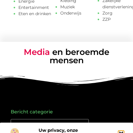
Kleding
Zakelijke
Energie
Muziek
dienstverlenin
Entertainment
Onderwijs
Zorg
Eten en drinken
ZZP
Media
en beroemde
mensen
Bericht categorie
Uw privacy, onze