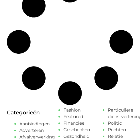
Fashion
Particuliere
Categorieën
Featured
dienstverlenin
Financieel
Politic
Aanbiedingen
Geschenken
Rechten
Adverteren
Gezondheid
Relatie
Afvalverwerking