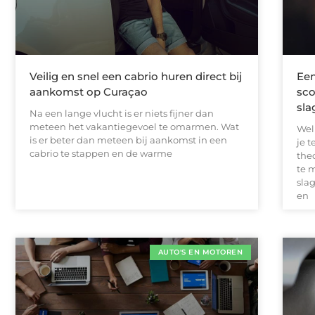
Veilig en snel een cabrio huren direct bij
Een
aankomst op Curaçao
sco
sla
Na een lange vlucht is er niets fijner dan
meteen het vakantiegevoel te omarmen. Wat
Wel
is er beter dan meteen bij aankomst in een
je t
cabrio te stappen en de warme
the
te 
sla
en
AUTO'S EN MOTOREN