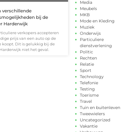
Media
Meubels
n verschillende
MKB
smogelijkheden bij de
Mode en Kleding
r Harderwijk
Muziek
ticuliere verkopers accepteren
Onderwijs
edige prijs van een auto op de
Particuliere
 koopt. Dit is gelukkig bij de
dienstverlening
Harderwijk niet het geval.
Politic
Rechten
Relatie
Sport
Technology
Telefonie
Testing
Toerisme
Travel
Tuin en buitenleven
Tweewielers
Uncategorized
Vakantie