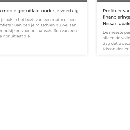
 mooie gpr uitlaat onder je voertuig
Profiteer va
financiering
 je ook in het bezit van een motor of een
Nissan deale
mfiets? Dan ben je misschien nu wel aan
 rondkijken voor het aanschaffen van een
De meeste par
e gpr uitlaat die
alleen de voll
dag dat u deze
Nissan dealer 