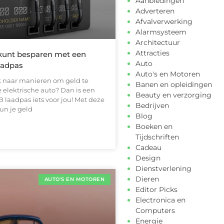
Aanbiedingen
Adverteren
Afvalverwerking
Alarmsysteem
Architectuur
Attracties
 kunt besparen met een
Auto
aadpas
Auto's en Motoren
k naar manieren om geld te
Banen en opleidingen
 elektrische auto? Dan is een
Beauty en verzorging
laadpas iets voor jou! Met deze
Bedrijven
un je geld
Blog
Boeken en
Tijdschriften
Cadeau
Design
Dienstverlening
Dieren
AUTO'S EN MOTOREN
Editor Picks
Electronica en
Computers
Energie