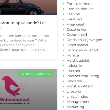
Entertainment
Eten en drinken
Fashion
Featured
uw auto op vakantie? Let
Financieel
!
Geschenken
Gezondheid
emens om komende zomer met
Gratis en Prijsvragen
et buitenland te gaan? Wil je in
Groothandel
 van een heerlijke en
kantie gaan genieten? Dan is
Hobby en vrije tijd
Horeca
Huishoudelijk
Industrie
Internet
AUTO'S EN MOTOREN
Internet marketing
Kinderen
Kunst en Kitsch
Lifestyle
Links / Index
Management
Marketing