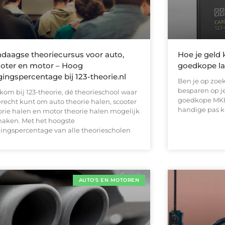
daagse theoriecursus voor auto,
Hoe je geld
oter en motor – Hoog
goedkope l
gingspercentage bij 123-theorie.nl
Ben je op zoe
besparen op je
kom bij 123-theorie, dé theorieschool waar
goedkope MKB 
erecht kunt om auto theorie halen, scooter
handige pas k
orie halen en motor theorie halen mogelijk
maken. Met het hoogste
gingspercentage van alle theoriescholen
AUTO'S EN MOTOREN