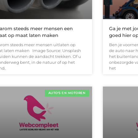
arom steeds meer mensen een
Ga je met jo
laat op maat laten maken
goed hier op
rom steeds meer mensen uitlaten op
Ben je voorn
t laten maken Image Source: Unsplash‍
de auto naar h
uiden kunnen de aandacht trekken. Of u
het buitenland
onderweg bent, in de natuur of op het
onbezorgde va
nd,
het
AUTO'S EN MOTOREN