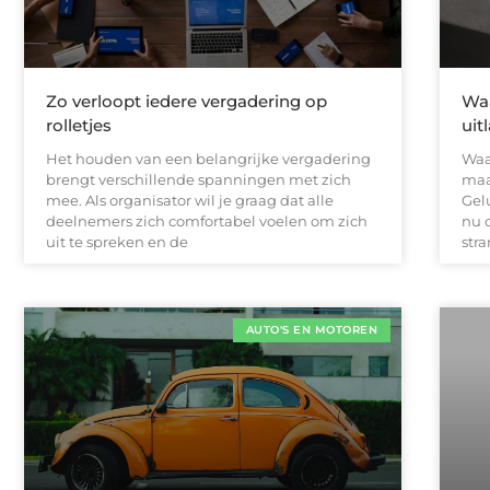
Zo verloopt iedere vergadering op
Wa
rolletjes
uit
Het houden van een belangrijke vergadering
Waa
brengt verschillende spanningen met zich
maa
mee. Als organisator wil je graag dat alle
Gel
deelnemers zich comfortabel voelen om zich
nu 
uit te spreken en de
stra
AUTO'S EN MOTOREN