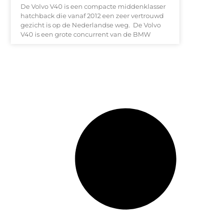
De Volvo V40 is een compacte middenklasser
hatchback die vanaf 2012 een zeer vertrouwd
gezicht is op de Nederlandse weg. De Volvo
V40 is een grote concurrent van de BMW