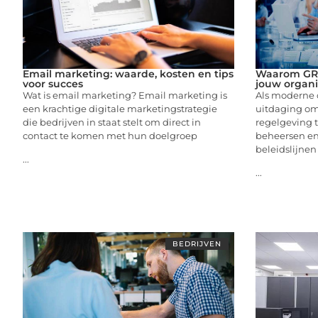
Email marketing: waarde, kosten en tips
Waarom GRC-
voor succes
jouw organi
Wat is email marketing? Email marketing is
Als moderne o
een krachtige digitale marketingstrategie
uitdaging om
die bedrijven in staat stelt om direct in
regelgeving te
contact te komen met hun doelgroep
beheersen en
beleidslijnen
...
...
BEDRIJVEN