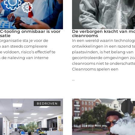
tooling onmisbaar is voor
De verborgen kracht van mo
satie
cleanrooms
rganisatie sta je voor de
In een wereld waarin technolog
 aan steeds complexere
ontwikkelingen in een razend 
 voldoen, risico’s effectief te
plaatsvinden, is het belang van
 de naleving van interne
gecontroleerde omgevingen zo
cleanrooms niet te onderschatt
Cleanrooms spelen een
...
BEDRIJVEN