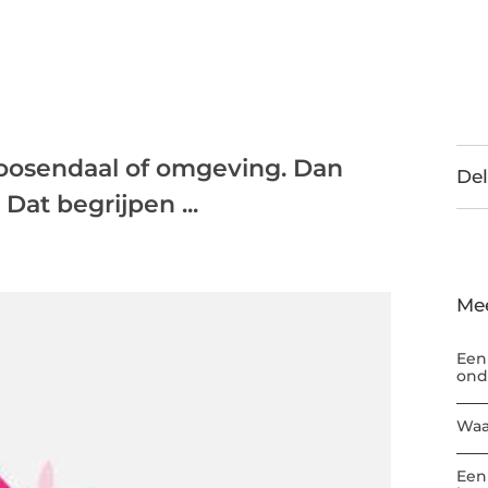
 Roosendaal of omgeving. Dan
Del
 Dat begrijpen ...
Me
Een
ond
Waa
Een