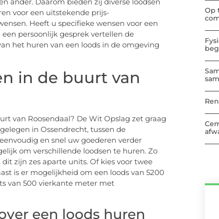
en ander. Daarom bieden zij diverse loodsen
Op 
n voor een uitstekende prijs-
com
 wensen. Heeft u specifieke wensen voor een
In een persoonlijk gesprek vertellen de
Fys
van het huren van een loods in de omgeving
beg
Sam
en in de buurt van
sam
Ren
buurt van Roosendaal? De Wit Opslag zet graag
Cem
is gelegen in Ossendrecht, tussen de
afwa
eenvoudig en snel uw goederen verder
ogelijk om verschillende loodsen te huren. Zo
it zijn zes aparte units. Of kies voor twee
ast is er mogelijkheid om een loods van 5200
ats van 500 vierkante meter met
over een loods huren