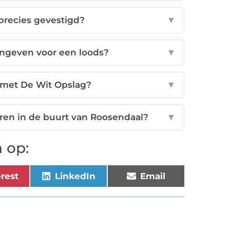
precies gevestigd?
▼
angeven voor een loods?
▼
 met De Wit Opslag?
▼
uren in de buurt van Roosendaal?
▼
 op:
erest
LinkedIn
Email