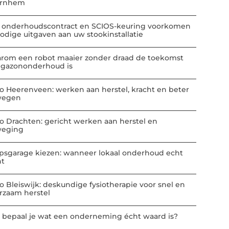
Arnhem
 onderhoudscontract en SCIOS-keuring voorkomen
odige uitgaven aan uw stookinstallatie
rom een robot maaier zonder draad de toekomst
 gazononderhoud is
io Heerenveen: werken aan herstel, kracht en beter
wegen
io Drachten: gericht werken aan herstel en
eging
psgarage kiezen: wanneer lokaal onderhoud echt
nt
io Bleiswijk: deskundige fysiotherapie voor snel en
rzaam herstel
 bepaal je wat een onderneming écht waard is?