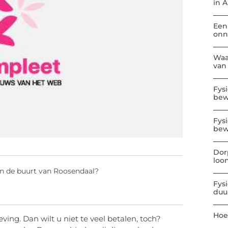
in 
Een
onn
Waa
van
Fys
be
Fys
bew
Dor
loo
in de buurt van Roosendaal?
Fys
duu
Hoe
ing. Dan wilt u niet te veel betalen, toch?