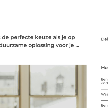
 de perfecte keuze als je op
Del
 duurzame oplossing voor je ...
Me
Een
ond
Waa
Een