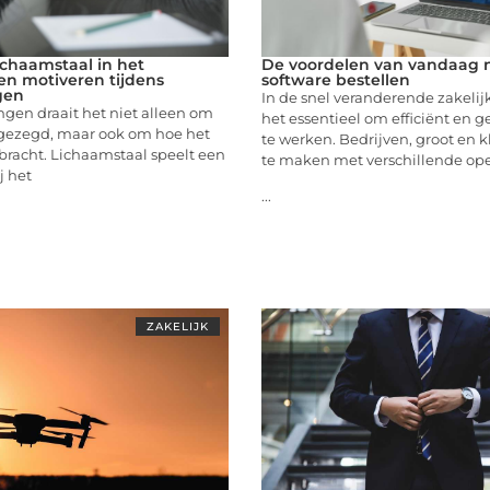
ichaamstaal in het
De voordelen van vandaag 
en motiveren tijdens
software bestellen
gen
In de snel veranderende zakelij
ngen draait het niet alleen om
het essentieel om efficiënt en 
 gezegd, maar ook om hoe het
te werken. Bedrijven, groot en 
bracht. Lichaamstaal speelt een
te maken met verschillende ope
j het
...
ZAKELIJK