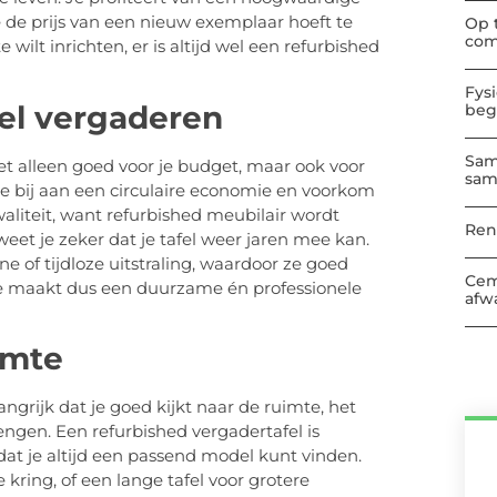
je de prijs van een nieuw exemplaar hoeft te
Op 
com
wilt inrichten, er is altijd wel een refurbished
Fys
el vergaderen
beg
Sam
iet alleen goed voor je budget, maar ook voor
sam
je bij aan een circulaire economie en voorkom
kwaliteit, want refurbished meubilair wordt
Ren
et je zeker dat je tafel weer jaren mee kan.
 of tijdloze uitstraling, waardoor ze goed
Cem
Je maakt dus een duurzame én professionele
afwa
imte
angrijk dat je goed kijkt naar de ruimte, het
rengen. Een refurbished vergadertafel is
at je altijd een passend model kunt vinden.
e kring, of een lange tafel voor grotere