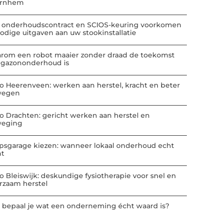
Arnhem
 onderhoudscontract en SCIOS-keuring voorkomen
odige uitgaven aan uw stookinstallatie
rom een robot maaier zonder draad de toekomst
 gazononderhoud is
io Heerenveen: werken aan herstel, kracht en beter
wegen
io Drachten: gericht werken aan herstel en
eging
psgarage kiezen: wanneer lokaal onderhoud echt
nt
io Bleiswijk: deskundige fysiotherapie voor snel en
rzaam herstel
 bepaal je wat een onderneming écht waard is?