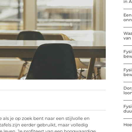
in 
Een
onn
Waa
van
Fys
be
Fys
bew
Dor
loo
Fys
duu
 als je op zoek bent naar een stijlvolle en
Hoe
fels zijn eerder gebruikt, maar volledig
e leven. Je profiteert van een hoogwaardige