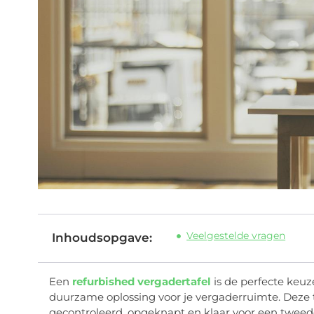
Veelgestelde vragen
Inhoudsopgave:
Een
refurbished vergadertafel
is de perfecte keuze
duurzame oplossing voor je vergaderruimte. Deze ta
gecontroleerd, opgeknapt en klaar voor een tweed