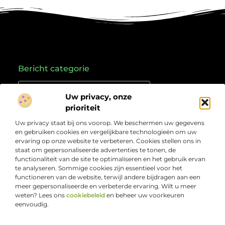
Bericht categorie
Uw privacy, onze
prioriteit
Onze informatie
Uw privacy staat bij ons voorop. We beschermen uw gegevens
Goede links inkopen: hoe je slim investeert in je online vindbaarheid
Geld verdienen met links: zo zet je online verkeer om in inkomsten
en gebruiken cookies en vergelijkbare technologieën om uw
Over
“Jouw bron voor kennis, ideeën en inzichten”
ervaring op onze website te verbeteren. Cookies stellen ons in
Bedrijf
staat om gepersonaliseerde advertenties te tonen, de
Laat je inspireren door doordachte artikelen, frisse
functionaliteit van de site te optimaliseren en het gebruik ervan
perspectieven en praktische informatie die je verder
te analyseren. Sommige cookies zijn essentieel voor het
helpen. Welkom bij Webcompleet.nl – dé plek voor wie
functioneren van de website, terwijl andere bijdragen aan een
verdieping zoekt en vooruit wil.
meer gepersonaliseerde en verbeterde ervaring. Wilt u meer
weten? Lees ons
cookiebeleid
en beheer uw voorkeuren
eenvoudig.